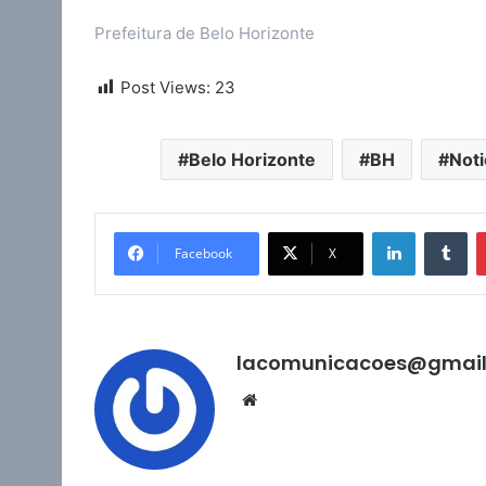
Prefeitura de Belo Horizonte
Post Views:
23
Belo Horizonte
BH
Noti
Linkedin
Tu
Facebook
X
lacomunicacoes@gmai
Website