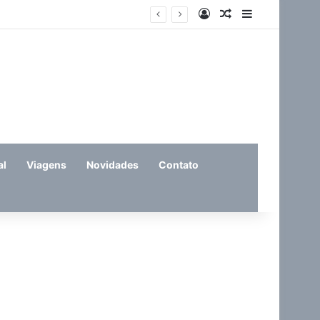
Entrar
Artigo aleatório
Barra Latera
eira (11)
al
Viagens
Novidades
Contato