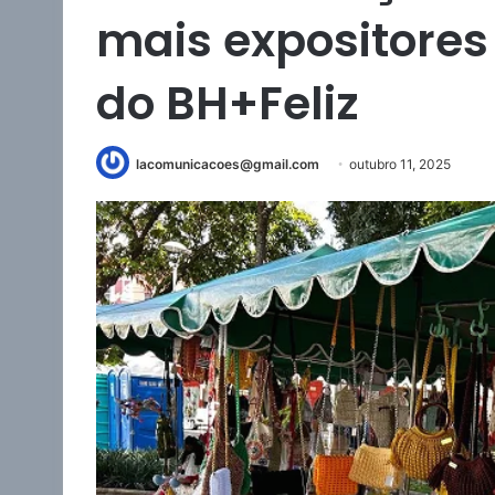
mais expositores
do BH+Feliz
lacomunicacoes@gmail.com
outubro 11, 2025