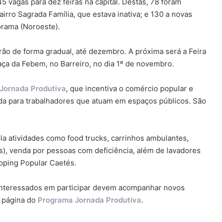
45 vagas para dez feiras na capital. Destas, 78 foram
irro Sagrada Família, que estava inativa; e 130 a novas
orama (Noroeste).
rão de forma gradual, até dezembro. A próxima será a Feira
ça da Febem, no Barreiro, no dia 1º de novembro.
Jornada Produtiva
, que incentiva o comércio popular e
da para trabalhadores que atuam em espaços públicos. São
a atividades como food trucks, carrinhos ambulantes,
), venda por pessoas com deficiência, além de lavadores
opping Popular Caetés.
interessados em participar devem acompanhar novos
 página do
Programa Jornada Produtiva
.