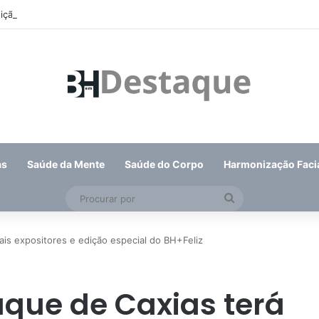
eição de suplente do Conselho de Mobilidade Urbana será nesta quinta-f
as
Saúde da Mente
Saúde do Corpo
Harmonização Faci
Procurar
por
ais expositores e edição especial do BH+Feliz
uque de Caxias terá