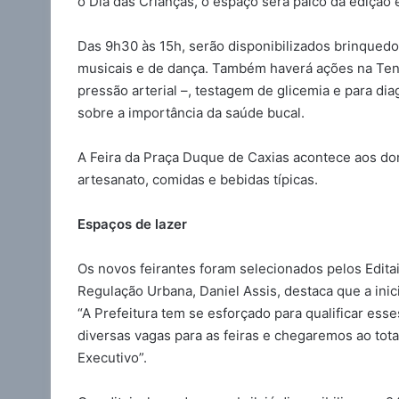
o Dia das Crianças, o espaço será palco da edição
Das 9h30 às 15h, serão disponibilizados brinquedo
musicais e de dança. Também haverá ações na Tenda
pressão arterial –, testagem de glicemia e para di
sobre a importância da saúde bucal.
A Feira da Praça Duque de Caxias acontece aos dom
artesanato, comidas e bebidas típicas.
Espaços de lazer
Os novos feirantes foram selecionados pelos Editai
Regulação Urbana, Daniel Assis, destaca que a inici
“A Prefeitura tem se esforçado para qualificar es
diversas vagas para as feiras e chegaremos ao tot
Executivo”.