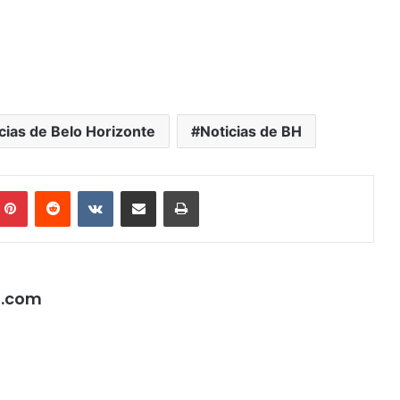
cias de Belo Horizonte
Noticias de BH
mblr
Pinterest
Reddit
VK
Compartilhar via e-mail
Imprimir
l.com