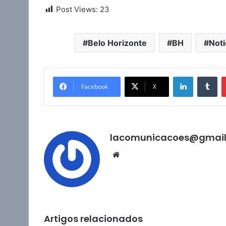
Post Views:
23
Belo Horizonte
BH
Noti
Linkedin
Tu
Facebook
X
lacomunicacoes@gmai
Website
Artigos relacionados