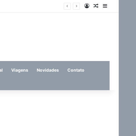
Entrar
Artigo aleatório
Barra Latera
eira (11)
al
Viagens
Novidades
Contato