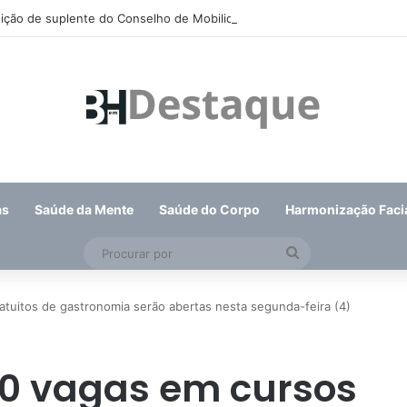
eição de suplente do Conselho de Mobilidade Urbana será nesta quinta-f
as
Saúde da Mente
Saúde do Corpo
Harmonização Faci
Procurar
por
atuitos de gastronomia serão abertas nesta segunda-feira (4)
60 vagas em cursos