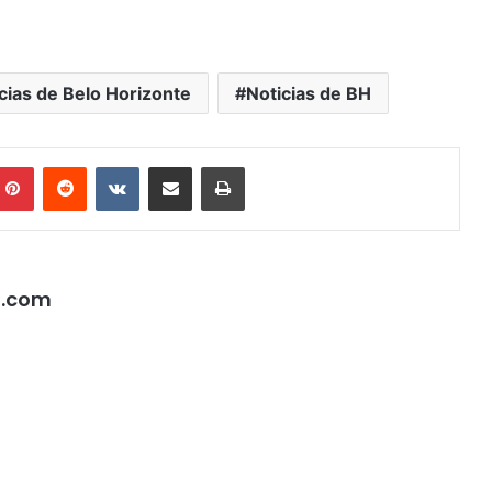
cias de Belo Horizonte
Noticias de BH
mblr
Pinterest
Reddit
VK
Compartilhar via e-mail
Imprimir
l.com