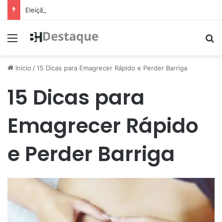
Eleição de suplente do Conselho de Mobilidade Urbana será nesta quinta-feira (11)
Menu
Pr
Início
/
15 Dicas para Emagrecer Rápido e Perder Barriga
15 Dicas para
Emagrecer Rápido
e Perder Barriga