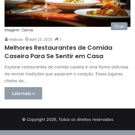
Dicas
imagem: Canva
redacao
abril 23, 2025
7
Melhores Restaurantes de Comida
Caseira Para Se Sentir em Casa
Explorar restaurantes de comida caseira é uma forma deliciosa
de reviver tradições que aquecem o coração. Esses lugares,
cheios de…
Leia mais »
© Copyright 2026, Todos os direitos reservados