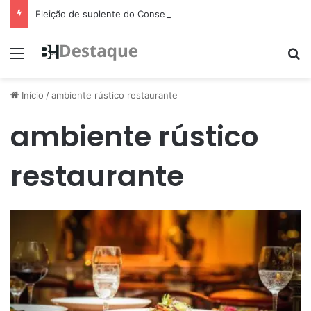
Eleição de suplente do Conselho de Mobilidade Urbana será nesta quinta-feira (11)
Menu
Pr
Início
/
ambiente rústico restaurante
ambiente rústico
restaurante