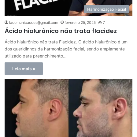
Harmonização Facial
lacomunicacoes@gmail.com
fevereiro 25, 2025
7
Ácido hialurônico não trata flacidez
Ácido hialurônico não trata Flacidez. O ácido hialurônico é um
dos queridinhos da harmonização facial, sendo amplamente
utilizado para preenchimento…
Leia mais »