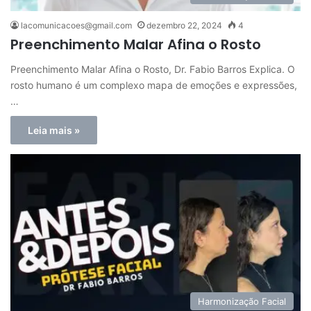
lacomunicacoes@gmail.com
dezembro 22, 2024
4
Preenchimento Malar Afina o Rosto
Preenchimento Malar Afina o Rosto, Dr. Fabio Barros Explica. O
rosto humano é um complexo mapa de emoções e expressões,
…
Leia mais »
Harmonização Facial