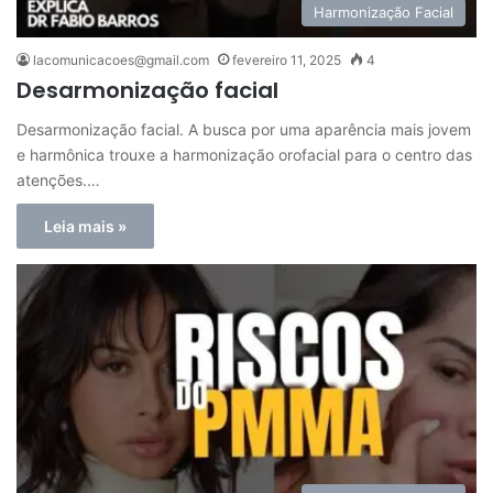
Harmonização Facial
lacomunicacoes@gmail.com
fevereiro 11, 2025
4
Desarmonização facial
Desarmonização facial. A busca por uma aparência mais jovem
e harmônica trouxe a harmonização orofacial para o centro das
atenções.…
Leia mais »