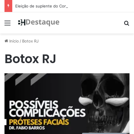
Eleição de suplente do Conselho de Mobilidade Urbana será nesta quinta-feira (11)
Menu
Pr
Início
/
Botox RJ
Botox RJ