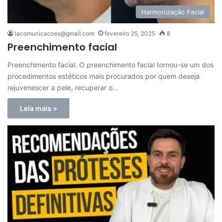
Harmonização Facial
lacomunicacoes@gmail.com
fevereiro 25, 2025
8
Preenchimento facial
Preenchimento facial. O preenchimento facial tornou-se um dos
procedimentos estéticos mais procurados por quem deseja
rejuvenescer a pele, recuperar o…
Leia mais »