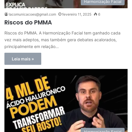
Harmonização Facial
lacomunicacoes@gmail.com
fevereiro 11, 2025
6
Riscos do PMMA
Riscos do PMMA. A Harmonização Facial tem ganhado cada
vez mais adeptos, mas também gera debates acalorados,
principalmente em relação…
Leia mais »
Harmonização Facial