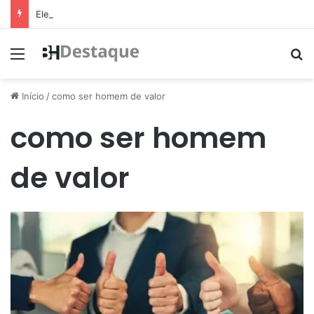
Eleição de suplente do Conselho de Mobilidade Urbana será nesta quinta-feira (11)
Menu
Pr
Início
/
como ser homem de valor
como ser homem
de valor