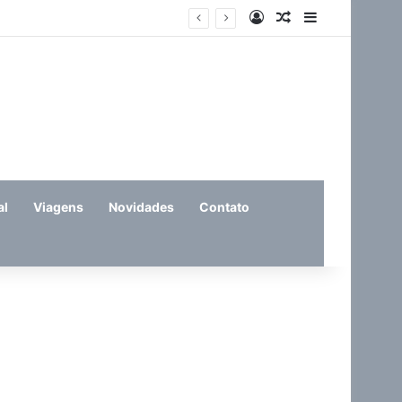
Entrar
Artigo aleatório
Barra Latera
eira (11)
al
Viagens
Novidades
Contato