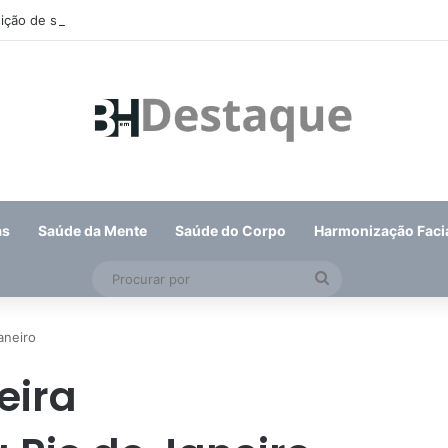
eição de suplente do Conselho de Mobilidade Urbana será nesta quinta-f
as
Saúde da Mente
Saúde do Corpo
Harmonização Faci
Procurar
por
aneiro
eira