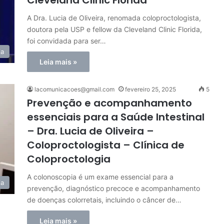
Cleveland Clinic Florida
A Dra. Lucia de Oliveira, renomada coloproctologista,
doutora pela USP e fellow da Cleveland Clinic Florida,
foi convidada para ser…
ia
Leia mais »
lacomunicacoes@gmail.com
fevereiro 25, 2025
5
Prevenção e acompanhamento
essenciais para a Saúde Intestinal
– Dra. Lucia de Oliveira –
Coloproctologista – Clínica de
Coloproctologia
A colonoscopia é um exame essencial para a
ia
prevenção, diagnóstico precoce e acompanhamento
de doenças colorretais, incluindo o câncer de…
Leia mais »