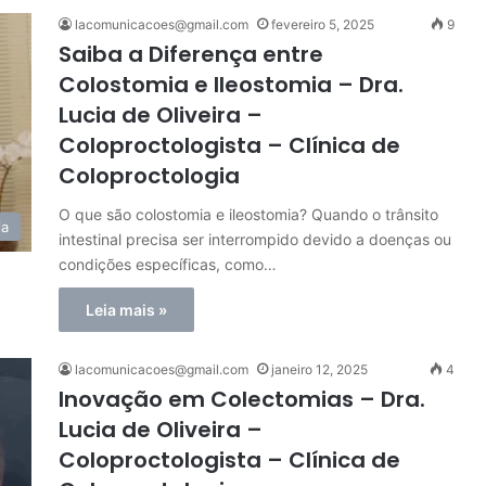
lacomunicacoes@gmail.com
fevereiro 5, 2025
9
Saiba a Diferença entre
Colostomia e Ileostomia – Dra.
Lucia de Oliveira –
Coloproctologista – Clínica de
Coloproctologia
O que são colostomia e ileostomia? Quando o trânsito
ia
intestinal precisa ser interrompido devido a doenças ou
condições específicas, como…
Leia mais »
lacomunicacoes@gmail.com
janeiro 12, 2025
4
Inovação em Colectomias – Dra.
Lucia de Oliveira –
Coloproctologista – Clínica de