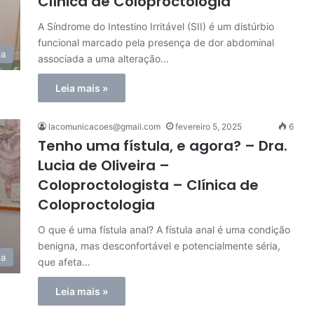
Clínica de Coloproctologia
A Síndrome do Intestino Irritável (SII) é um distúrbio
funcional marcado pela presença de dor abdominal
ia
associada a uma alteração…
Leia mais »
lacomunicacoes@gmail.com
fevereiro 5, 2025
6
Tenho uma fístula, e agora? – Dra.
Lucia de Oliveira –
Coloproctologista – Clínica de
Coloproctologia
O que é uma fístula anal? A fístula anal é uma condição
benigna, mas desconfortável e potencialmente séria,
ia
que afeta…
Leia mais »