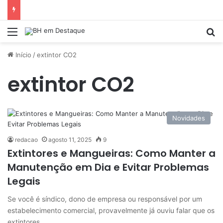
Menu
Pr
Início
/
extintor CO2
extintor CO2
Novidades
redacao
agosto 11, 2025
9
Extintores e Mangueiras: Como Manter a
Manutenção em Dia e Evitar Problemas
Legais
Se você é síndico, dono de empresa ou responsável por um
estabelecimento comercial, provavelmente já ouviu falar que os
extintores…