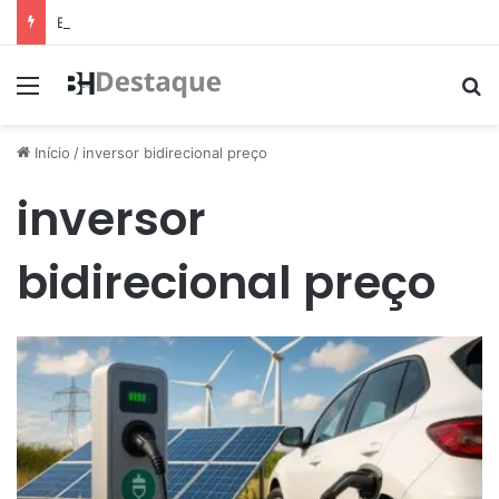
Eleição de suplente do Conselho de Mobilidade Urbana será nesta quinta-feira (11)
Menu
Pr
Início
/
inversor bidirecional preço
inversor
bidirecional preço