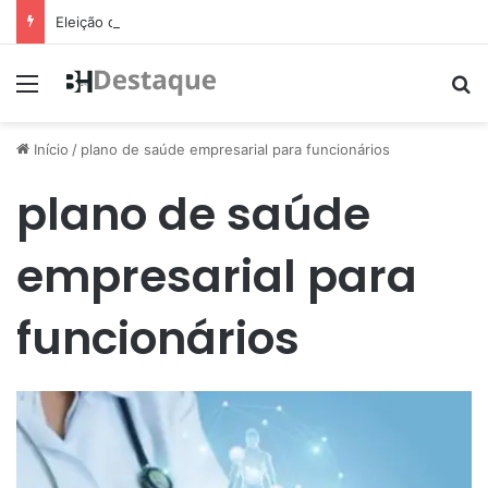
Eleição de suplente do Conselho de Mobilidade Urbana será nesta quinta-feira (11)
Menu
Pr
Início
/
plano de saúde empresarial para funcionários
plano de saúde
empresarial para
funcionários