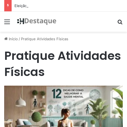
Eleição de suplente do Conselho de Mobilidade Urbana será nesta quinta-feira (11)
Menu
Pr
Início
/
Pratique Atividades Físicas
Pratique Atividades
Físicas