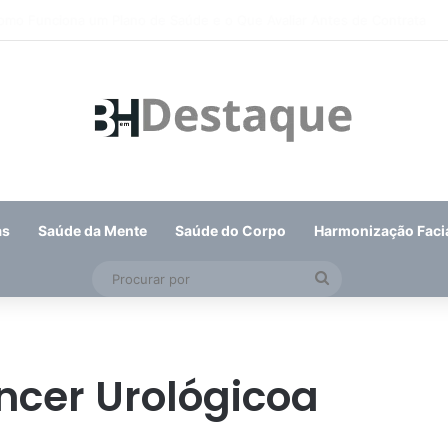
leição de suplente do Conselho de Mobilidade Urbana será nesta quinta-
as
Saúde da Mente
Saúde do Corpo
Harmonização Faci
Procurar
por
ncer Urológicoa