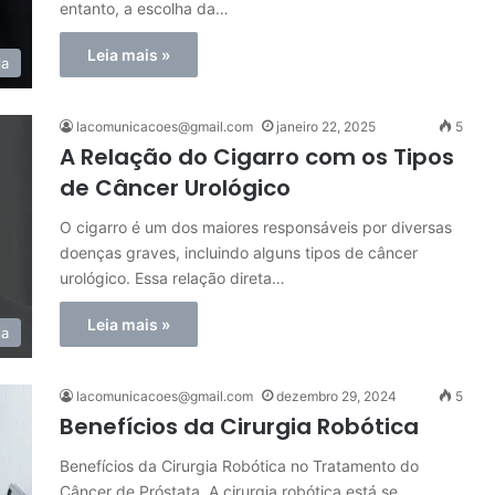
entanto, a escolha da…
Leia mais »
ia
lacomunicacoes@gmail.com
janeiro 22, 2025
5
A Relação do Cigarro com os Tipos
de Câncer Urológico
O cigarro é um dos maiores responsáveis por diversas
doenças graves, incluindo alguns tipos de câncer
urológico. Essa relação direta…
Leia mais »
ia
lacomunicacoes@gmail.com
dezembro 29, 2024
5
Benefícios da Cirurgia Robótica
Benefícios da Cirurgia Robótica no Tratamento do
Câncer de Próstata. A cirurgia robótica está se