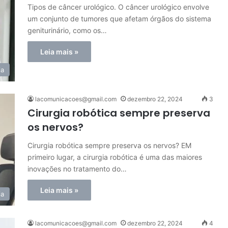
Tipos de câncer urológico. O câncer urológico envolve
um conjunto de tumores que afetam órgãos do sistema
geniturinário, como os…
Leia mais »
ia
lacomunicacoes@gmail.com
dezembro 22, 2024
3
Cirurgia robótica sempre preserva
os nervos?
Cirurgia robótica sempre preserva os nervos? EM
primeiro lugar, a cirurgia robótica é uma das maiores
inovações no tratamento do…
Leia mais »
ia
lacomunicacoes@gmail.com
dezembro 22, 2024
4