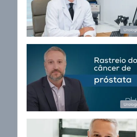
Urolog
Urolog