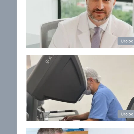
Urolog
Urolog