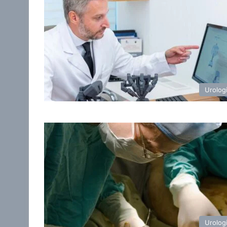
Urolog
Urolog