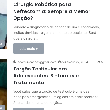
Cirurgia Robótica para
Nefrectomia: Sempre a Melhor
Opção?
Quando o diagnóstico de câncer de rim é confirmado,
muitas dúvidas surgem na mente do paciente. Será
que a cirurgia…
ia
Leia mais »
lacomunicacoes@gmail.com
dezembro 22, 2024
5
Torção Testicular em
Adolescentes: Sintomas e
Tratamento
Você sabia que a torção de testículo é uma das
principais emergências urológicas em adolescentes?
Apesar de ser uma condição…
ia