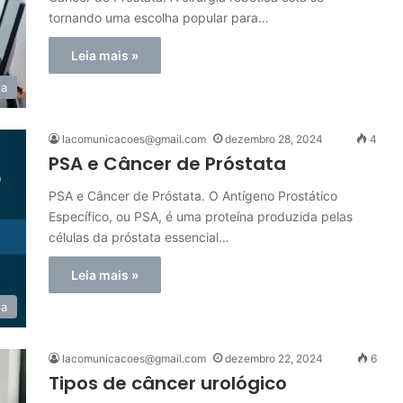
tornando uma escolha popular para…
Leia mais »
ia
lacomunicacoes@gmail.com
dezembro 28, 2024
4
PSA e Câncer de Próstata
PSA e Câncer de Próstata. O Antígeno Prostático
Específico, ou PSA, é uma proteína produzida pelas
células da próstata essencial…
Leia mais »
ia
lacomunicacoes@gmail.com
dezembro 22, 2024
6
Tipos de câncer urológico