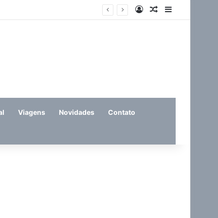
Entrar
Artigo aleatório
Barra Latera
feira (11)
al
Viagens
Novidades
Contato