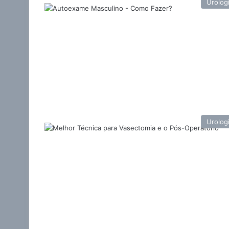
Urolog
Urolog