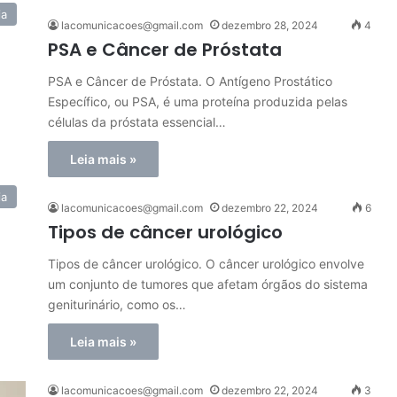
ia
lacomunicacoes@gmail.com
dezembro 28, 2024
4
PSA e Câncer de Próstata
PSA e Câncer de Próstata. O Antígeno Prostático
Específico, ou PSA, é uma proteína produzida pelas
células da próstata essencial…
Leia mais »
ia
lacomunicacoes@gmail.com
dezembro 22, 2024
6
Tipos de câncer urológico
Tipos de câncer urológico. O câncer urológico envolve
um conjunto de tumores que afetam órgãos do sistema
geniturinário, como os…
Leia mais »
lacomunicacoes@gmail.com
dezembro 22, 2024
3