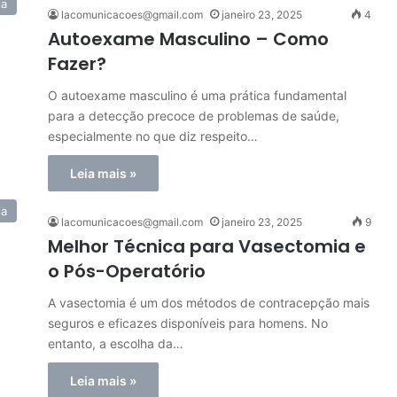
ia
lacomunicacoes@gmail.com
janeiro 23, 2025
4
Autoexame Masculino – Como
Fazer?
O autoexame masculino é uma prática fundamental
para a detecção precoce de problemas de saúde,
especialmente no que diz respeito…
Leia mais »
ia
lacomunicacoes@gmail.com
janeiro 23, 2025
9
Melhor Técnica para Vasectomia e
o Pós-Operatório
A vasectomia é um dos métodos de contracepção mais
seguros e eficazes disponíveis para homens. No
entanto, a escolha da…
Leia mais »