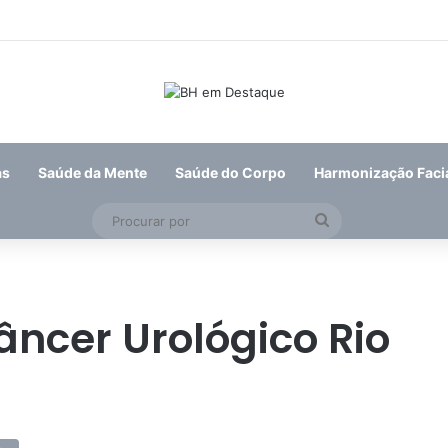
leição de suplente do Conselho de Mobilidade Urbana será nesta quinta-
as
Saúde da Mente
Saúde do Corpo
Harmonização Faci
Procurar
por
ncer Urológico Rio