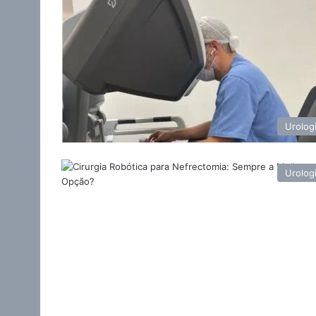
Urolog
Urolog