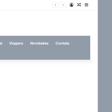
Entrar
Artigo aleatório
Barra Latera
feira (11)
al
Viagens
Novidades
Contato